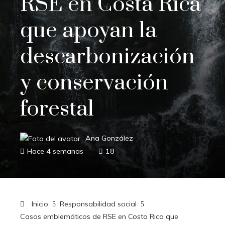
RSE en Costa Rica
que apoyan la
descarbonización
y conservación
forestal
Ana González
Hace 4 semanas
18
Inicio
Responsabilidad social
Casos emblemáticos de RSE en Costa Rica que