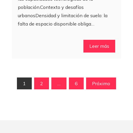
población.Contexto y desafíos
urbanosDensidad y limitación de suelo: la
falta de espacio disponible obliga…
Leer más
Paginación
1
2
…
6
Próximo
de
entradas