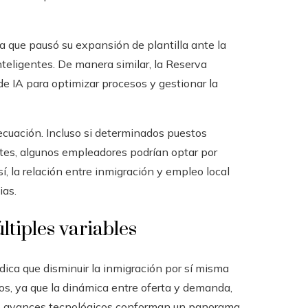
 que pausó su expansión de plantilla ante la
nteligentes. De manera similar, la Reserva
e IA para optimizar procesos y gestionar la
 ecuación. Incluso si determinados puestos
ntes, algunos empleadores podrían optar por
, la relación entre inmigración y empleo local
ias.
tiples variables
dica que disminuir la inmigración por sí misma
vos, ya que la dinámica entre oferta y demanda,
y los avances tecnológicos conforman un panorama