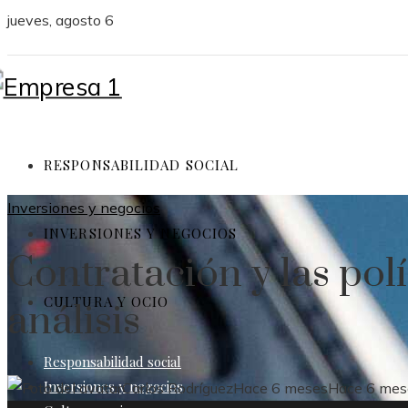
jueves, agosto 6
RESPONSABILIDAD SOCIAL
Inversiones y negocios
INVERSIONES Y NEGOCIOS
Contratación y las pol
CULTURA Y OCIO
análisis
Responsabilidad social
Inversiones y negocios
Carlos Rodríguez
Hace 6 meses
Hace 6 mes