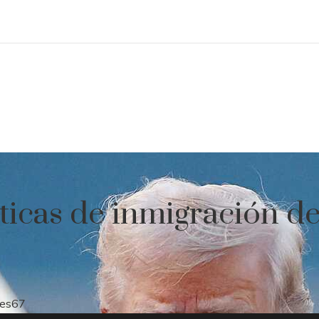
íticas de inmigración d
es
67