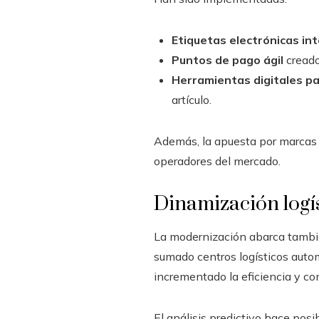
Etiquetas electrónicas in
Puntos de pago ágil
creado
Herramientas digitales p
artículo.
Además, la apuesta por marcas p
operadores del mercado.
Dinamización logís
La modernización abarca tambié
sumado centros logísticos auto
incrementado la eficiencia y co
El análisis predictivo hace pos