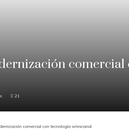
odernización comercial 
s
21
odernización comercial con tecnología omnicanal