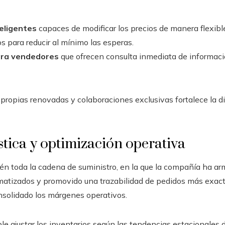
teligentes
capaces de modificar los precios de manera flexibl
s para reducir al mínimo las esperas.
ara vendedores
que ofrecen consulta inmediata de informac
ropias renovadas y colaboraciones exclusivas fortalece la di
tica y optimización operativa
n toda la cadena de suministro, en la que la compañía ha ar
matizados y promovido una trazabilidad de pedidos más exac
nsolidado los márgenes operativos.
ible ajustar los inventarios según las tendencias estacionales