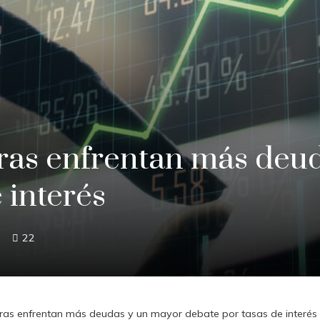
ras enfrentan más deu
 interés
22
ras enfrentan más deudas y un mayor debate por tasas de interés