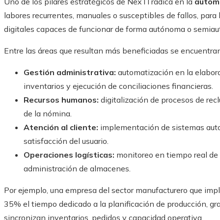
Uno de los pilares estratégicos de NexTI radica en la
automa
labores recurrentes, manuales o susceptibles de fallos, para
digitales capaces de funcionar de forma autónoma o semia
Entre las áreas que resultan más beneficiadas se encuentran
Gestión administrativa:
automatización en la elabora
inventarios y ejecución de conciliaciones financieras.
Recursos humanos:
digitalización de procesos de re
de la nómina.
Atención al cliente:
implementación de sistemas automá
satisfacción del usuario.
Operaciones logísticas:
monitoreo en tiempo real de l
administración de almacenes.
Por ejemplo, una empresa del sector manufacturero que impl
35% el tiempo dedicado a la planificación de producción, gra
sincronizan inventarios, pedidos y capacidad operativa.