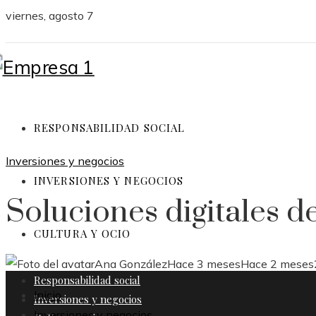
viernes, agosto 7
RESPONSABILIDAD SOCIAL
Inversiones y negocios
INVERSIONES Y NEGOCIOS
Soluciones digitales 
CULTURA Y OCIO
Ana González
Hace 3 meses
Hace 2 meses
Responsabilidad social
Inicio
Inversiones y negocios
Inversiones y negocios